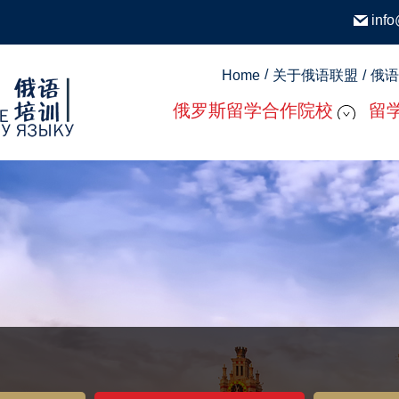
inf
Home
关于俄语联盟
俄语
俄罗斯留学合作院校
留
莫斯科院校
住
圣彼得堡院校
签
院校排名
地
远东联邦大学--符拉迪沃斯托
出
克
你问
申
留