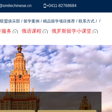
o@smilechinese.cn
+0411-82768684
联盟俱乐部
留学案例
精品留学项目推荐
联系方式
学服务
俄语课程
俄罗斯留学小课堂
宿选择服务
留学预科直通车
俄罗斯留学申请流程
证服务
俄语外教口语一对一
国内读预科的重要性
接服务
0基础俄语口语速成
俄罗斯留学突出优势
行助手
莫斯科口语课程
留学费用及申请评估
我答 FAQ
精品俄语课程·系统版初级A1
俄罗斯留学签证指南-体检要求须知
请服务
精品俄语课程·系统版初级 A2
择校指导
学双认证办理
经贸俄语课程
精品俄语课程·系统版中级 B1