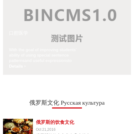
口腔医学
With the goal of improving students’
ability of using special sentence
patternsand useful expressionsto
express their ideas, the textbook is
Details ›
compiled on the theory of topic. Chinese
proficiency is intended to reach a level
comparable to Band 7 ~8of HSK af
俄罗斯文化 Русская культура
俄罗斯的饮食文化
Oct 21,2016