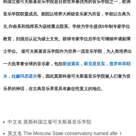
科国立柴可夫斯基音乐学院是目前世界最优秀的音乐学院之一，欧洲
音乐学院联盟成员,
柴院以培养大师级音乐家为宗旨，学校以古典为
主,作曲系和指挥系为该校重点院系。学校为学生提供5年制专家学位
教育，归国后认证为硕士文凭。获得专家学位后学生可继续申请副博
士学位。
柴可夫斯基音乐学院作为世界一流音乐学院，为人类培养出
一大批享誉全球的音乐家，包括
斯波索宾
，
斯克里亚宾
，
普罗科菲耶
夫
，
拉赫玛尼诺夫
等，因此莫斯科柴可夫斯基音乐学院被人们誉为音
乐界的神话，在古典音乐界里具有象征性意义的地位。
中文名 莫斯科国立柴可夫斯基音乐学院
英文名 The Moscow State conservatory named afte r