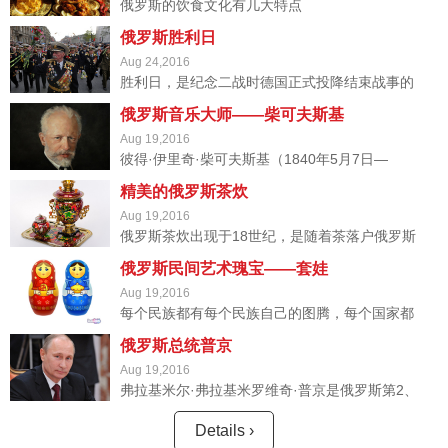
俄罗斯的饮食文化有几大特点
俄罗斯胜利日
Aug 24,2016
胜利日，是纪念二战时德国正式投降结束战事的
日子，它不仅标志着第二次世界大战的结束，也
俄罗斯音乐大师——柴可夫斯基
标志着东欧诸国的光复及脱离纳粹的统治。在5
Aug 19,2016
月9日这一天，东欧各国都会以不同的方式来庆
彼得·伊里奇·柴可夫斯基（1840年5月7日—
祝胜利日
1893年11月6日），十九世纪伟大的俄罗斯作曲
精美的俄罗斯茶炊
家、音乐教育家，被誉为伟大的俄罗斯音乐大
Aug 19,2016
师。
俄罗斯茶炊出现于18世纪，是随着茶落户俄罗斯
并逐渐盛行而出现的。茶炊的制作与金属的打造
俄罗斯民间艺术瑰宝——套娃
工艺不断完善密切相关。何时打造出的第一把茶
Aug 19,2016
炊已无从查考。
每个民族都有每个民族自己的图腾，每个国家都
有每个国家自己的标志。如果说提及中国想到的
俄罗斯总统普京
图腾是龙，那么提及俄罗斯必会想到俄罗斯经典
Aug 19,2016
手工艺品——套娃。
弗拉基米尔·弗拉基米罗维奇·普京是俄罗斯第2、
第4任总统。曾担任俄罗斯总理、统一俄罗斯党
主席、俄白联盟部长会议主席。执政以来，普京
Details ›