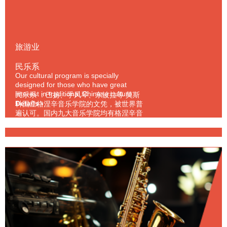
旅游业
民乐系
Our cultural program is specially
designed for those who have great
interest in traditional Chinese culture
民乐系 ：巴扬、手风琴、东波拉等 莫斯
and want to learn more about the world
Details ›
科国立格涅辛音乐学院的文凭，被世界普
around them. Out of the rich and ample
遍认可。国内九大音乐学院均有格涅辛音
Chinese culture and customs we select
乐学院硕士文凭以上的教师，并且每年毕
Details ›
the most representative ones an
业的学生回国就业均能得到良好就业发展
（这是俄罗斯唯一拥有硕士研究生文凭学
制2年的音乐学院）。格涅辛毕业人才在
国内落地生根，如中国音乐学院、山东音
乐学院、沈阳音乐学院、上海音乐学院、
天 津音乐学院及广 州星海音乐学院 等老
师，均有格 涅辛毕业的学生。