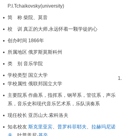
P.I.Tchaikovsky(university)
简 称 柴院、莫音
校 训 真正的大师,永远怀着一颗学徒的心
创办时间 1866年
所属地区 俄罗斯莫斯科州
类 别 音乐学院
学校类型 国立大学
学校属性 俄联邦国立大学
主要院系 作曲系，指挥系，钢琴系，管弦系，声乐
系，音乐史和现代音乐艺术系，乐队演奏系
现任校长 亚历山大.索科洛夫
知名校友
斯克里亚宾
、
普罗科菲耶夫
、
拉赫玛尼诺
夫
，叶普盖尼·
基辛
、