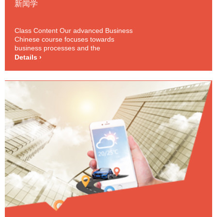
新闻学
Class Content Our advanced Business
Chinese course focuses towards
business processes and the
organizational aspects of the business
Details ›
world. Each class will introduce a set of
related business activities and outline
the relevant social and cultural backgro