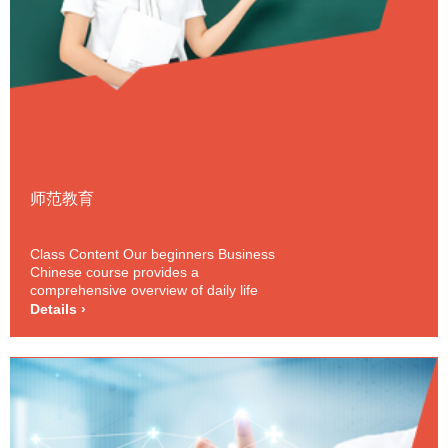
师范教育
Class Content Our beginners Business
Chinese course provides a
comprehensive overview of daily life
and basic business activities. Topics and
Details ›
themes include time, numbers, asking
the price, office vocabulary and
terminology, business events and
receptions