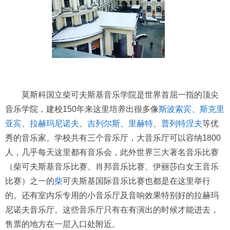
莫斯科国立柴可夫斯基音乐学院是世界首屈一指的顶尖
音乐学院，建校150年来这里培养出很多像
斯波索宾
、
斯克里
亚宾
、
拉赫玛尼诺夫
、
吉列尔斯
、
里赫特
、
普列特涅夫
等优
秀的音乐家。学校共有三个音乐厅，大音乐厅可以容纳1800
人，几乎每天这里都有音乐会，此外世界三大著名音乐比赛
（柴可夫斯基音乐比赛、肖邦音乐比赛、伊丽莎白女王音乐
比赛）之一的
柴
可夫斯基国际音乐比赛也都是在这里举行
的。还有室内乐专用的小音乐厅及音响效果特别好的拉赫玛
尼诺夫音乐厅。这些音乐厅只有在有演出的时候才能进去，
售票的地方在一层入口处附近。