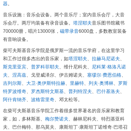
器
。
音乐设施：音乐会设备。两个音乐厅；室内音乐会厅，大音
乐会厅。两厅均装备有录音设备。
塔涅耶夫
音乐图书馆藏书
700000册，唱片13000张，
磁带录音
6000盘，多数教室装备
有音响设备。
柴可夫斯基音乐学院是俄罗斯一流的音乐学府，在这里学习
和工作过很多杰出的音乐家，如
塔涅耶夫
、
拉赫马尼诺夫
、
斯克里亚宾
、
普罗科菲耶夫
、维什尼科夫、
尼科莱·格洛凡诺
夫
、
涅高兹
、戈登威泽尔、伊古姆诺夫、
塞缪尔·费恩伯格
、
吉列尔斯
、
大卫·奥伊斯特拉赫
、
里
赫特
、
列夫·奥博林
、
罗斯
特罗波维奇
、
罗杰斯特文斯基
、
普列特涅夫
、
巴什基洛夫
、
阿什肯纳齐
、
波格雷里奇
、邓太松等。
在柴可夫斯基音乐学院工作着很多世界著名的音乐家和教育
家，如，多林斯基、
梅尔赞诺夫
、赫林尼科夫、特烈基亚科
夫、巴什梅特、那乌莫夫、康斯坦丁·康斯坦丁诺维奇·巴塔召