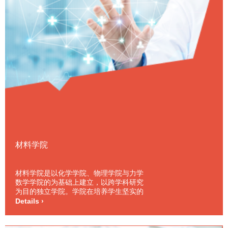
材料学院
材料学院是以化学学院、物理学院与力学
数学学院的为基础上建立，以跨学科研究
为目的独立学院。学院在培养学生坚实的
化学，数学、物理与力学基础知识的同
Details ›
时，兼顾专业理论课程与实践，并非常注
重学生的外语教育与人文科学教育，如历
史、哲学和经济等。