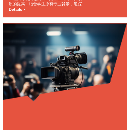
质的提高，结合学生原有专业背景，追踪
宏观与微观人力资源开发趋势，开设大量
Details ›
心理学及管理学课程，并可以根据学生的
职业生涯安排的需要，增开相应课程，调
整课时安排。此外，学生在本系还可以获
得学习法语，德语，英语的机会。