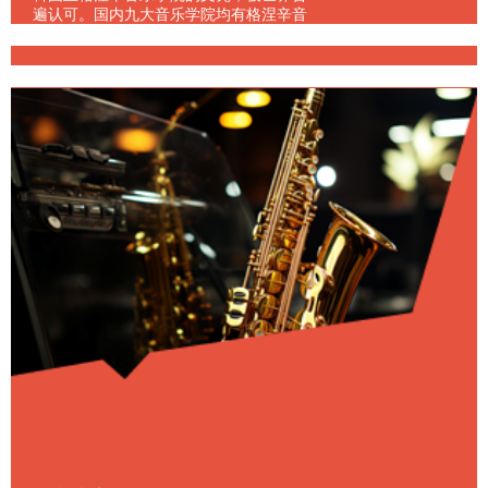
around them. Out of the rich and ample
遍认可。国内九大音乐学院均有格涅辛音
Chinese culture and customs we select
乐学院硕士文凭以上的教师，并且每年毕
Details ›
the most representative ones an
业的学生回国就业均能得到良好就业发展
（这是俄罗斯唯一拥有硕士研究生文凭学
制2年的音乐学院）。格涅辛毕业人才在
国内落地生根，如中国音乐学院、山东音
乐学院、沈阳音乐学院、上海音乐学院、
天 津音乐学院及广 州星海音乐学院 等老
师，均有格 涅辛毕业的学生。