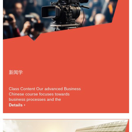
新闻学
Class Content Our advanced Business
Chinese course focuses towards
business processes and the
organizational aspects of the business
Details ›
world. Each class will introduce a set of
related business activities and outline
the relevant social and cultural backgro