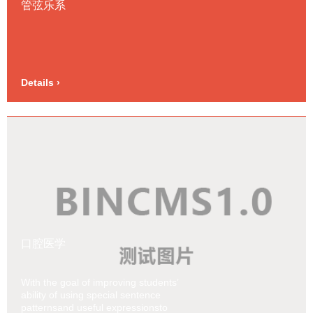
管弦乐系
Details ›
口腔医学
With the goal of improving students’
ability of using special sentence
patternsand useful expressionsto