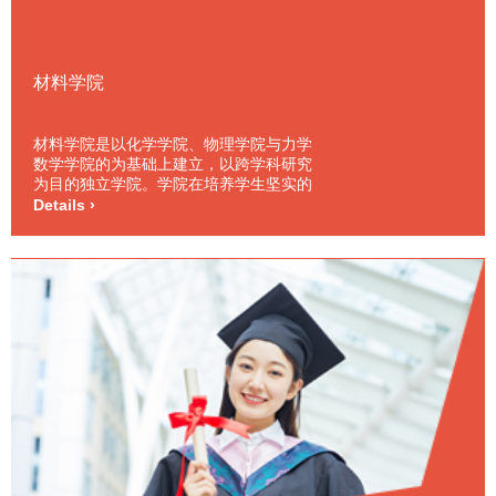
材料学院
材料学院是以化学学院、物理学院与力学
数学学院的为基础上建立，以跨学科研究
为目的独立学院。学院在培养学生坚实的
化学，数学、物理与力学基础知识的同
Details ›
时，兼顾专业理论课程与实践，并非常注
重学生的外语教育与人文科学教育，如历
史、哲学和经济等。