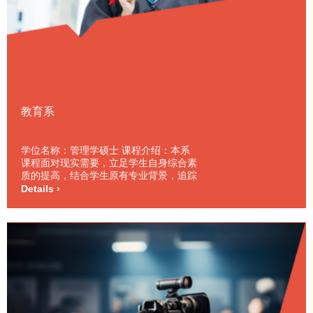
教育系
学位名称：管理学硕士 课程介绍：本系
课程面对现实需要，立足学生自身综合素
质的提高，结合学生原有专业背景，追踪
宏观与微观人力资源开发趋势，开设大量
Details ›
心理学及管理学课程，并可以根据学生的
职业生涯安排的需要，增开相应课程，调
整课时安排。此外，学生在本系还可以获
得学习法语，德语，英语的机会。