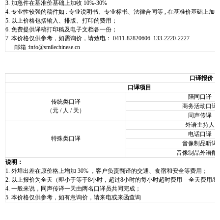
3. 加急件在基准价基础上加收 10%-30%
4. 专业性较强的稿件如 : 专业说明书、专业标书、法律合同等 , 在基准价基础上加收 
5. 以上价格包括输入、排版、打印的费用；
6. 免费提供译稿打印稿及电子文档各一份；
7. 本价格仅供参考，如需询价，请致电： 0411-82820606 133-2220-2227
邮箱 :info@smilechinese.cn
口译报价
口译项目
陪同口译
传统类口译
商务活动口译
（元
/
人
/
天）
同声传译
外语主持人
电话口译
特殊类口译
音像制品听译
音像制品外语配
说明：
1. 外埠出差在原价格上增加 30% ，客户负责翻译的交通、食宿和安全等费用；
2. 以上报价为全天（即小于等于8小时，超过8小时的每小时超时费用 = 全天费用/8小时
4. 一般来说，同声传译一天由两名口译员共同完成；
5. 本价格仅供参考，如有意询价，请来电或来函查询