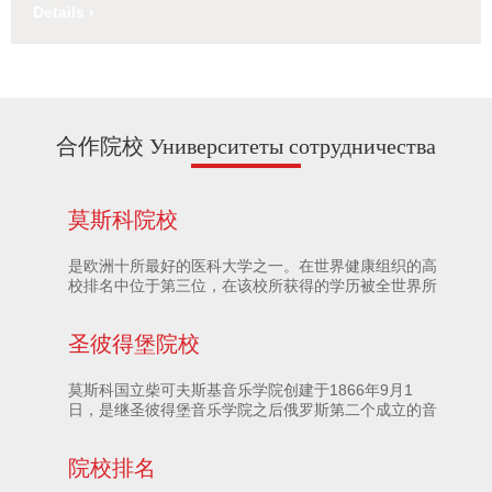
express their ideas, the textbook is
Details ›
compiled on the theory of topic. Chinese
proficiency is intended to reach a level
comparable to Band 7 ~8of HSK af
合作院校 Университеты сотрудничества
莫斯科院校
是欧洲十所最好的医科大学之一。在世界健康组织的高
校排名中位于第三位，在该校所获得的学历被全世界所
承认。该校于1906年建校。分4个专业：医学、儿科、
生物医学和心理医学。医学和儿科学制是6年，生物医
圣彼得堡院校
学和心理医学学制为5年。
莫斯科国立柴可夫斯基音乐学院创建于1866年9月1
日，是继圣彼得堡音乐学院之后俄罗斯第二个成立的音
乐学院，原名为莫斯科音乐学院，是全球举世闻名的音
乐教育重镇，是由杰出钢琴家、指挥家兼音乐推广者尼
院校排名
古拉·鲁宾斯坦（Nikolay Rubinstein）（1835-
1881），于1866 年9 月1日创立