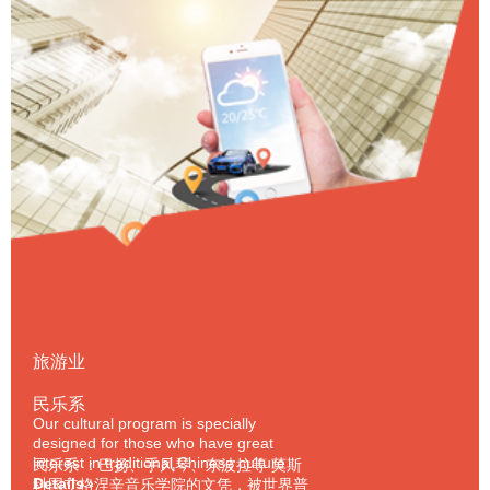
旅游业
民乐系
Our cultural program is specially
designed for those who have great
interest in traditional Chinese culture
民乐系 ：巴扬、手风琴、东波拉等 莫斯
and want to learn more about the world
Details ›
科国立格涅辛音乐学院的文凭，被世界普