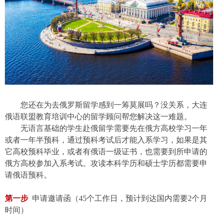
您还在为去俄罗斯留学感到一筹莫展吗？没关系，大连
俄语联盟教育培训中心的留学顾问帮您解决这一难题。
无语言基础的学生
赴俄留学需要
先在俄方高校学习一年
或者一年半预科，通过预科考试后才能入系学习，如果
是
其
它
高校预科毕业，或者有俄语一级证书，也需要到
所申请的
俄
方
高校参加入系考试。攻读本科学历和硕士学历都需要申
请俄语预科
。
第一步
申请邀请函（
45个工作日，预计到达国内需要2个月
时间）