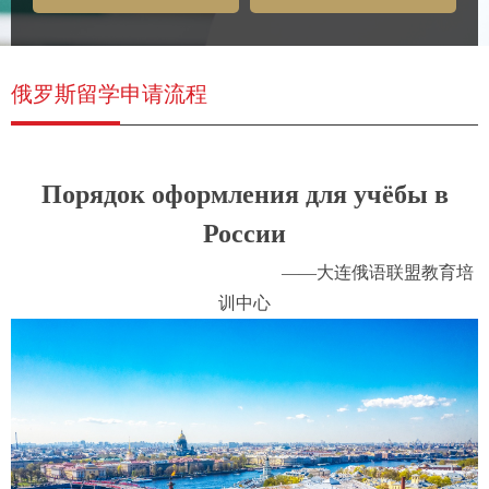
须知
俄罗斯留学申请流程
П
орядок оформления для учёбы в
России
——大连俄语联盟教育培
训中心