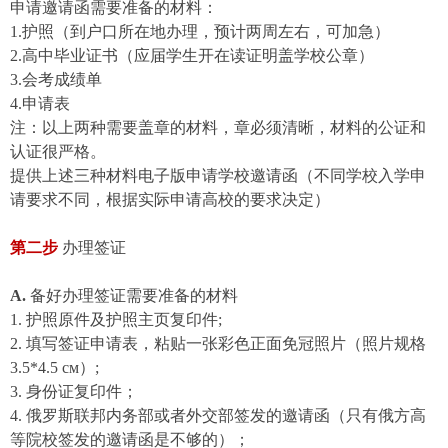
申请邀请函需要准备的材料
：
1.
护照（到户口所在地办理
，预计两周左右，可加急
）
2.
高中毕业证书（应届学生开在读证明盖学校公章）
3.
会考成绩单
4.
申请表
注：以上两种需要盖章的材料，章必须清晰，材料的公证和
认证很严格。
提供上述三种材料电子版申请学校邀请函（不同学校入学申
请要求不同，根据实际申请高校的要求
决
定）
第二步
办理签证
A.
备好办理
签证需要准备的材料
1.
护照原件及护照主页复印件
;
2.
填写签证申请表，粘贴一张彩色正面免冠照片（照片规格
3.5*4.5 см
）
;
3.
身份证复印件；
4. 俄罗斯联邦内务部或者外交部签发的邀请函（只有俄方高
等院校签发的邀请函是不够的）；