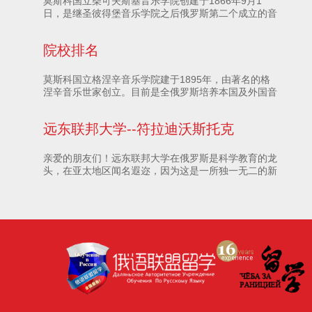
莫斯科国立柴可夫斯基音乐学院创建于1866年9月1
日，是继圣彼得堡音乐学院之后俄罗斯第二个成立的音
乐学院，原名为莫斯科音乐学院，是全球举世闻名的音
乐教育重镇，是由杰出钢琴家、指挥家兼音乐推广者尼
院校排名
古拉·鲁宾斯坦（Nikolay Rubinstein）（1835-
1881），于1866 年9 月1日创立
莫斯科国立格涅辛音乐学院建于1895年，由著名的格
涅辛音乐世家创立。目前是全俄罗斯培养本国及外国音
乐艺术全面人才，并授予俄罗斯教育制度承认的各种高
等学历的最知名的学府之一。
远东联邦大学--符拉迪沃斯托克
亲爱的朋友们！远东联邦大学在俄罗斯是科学教育的龙
头，在亚太地区闻名遐迩，因为这是一所独一无二的新
型学校，拥有符合国际标准的校园基础设施。我们力求
把传统与创新完美的结合起来，经营我们的大学。