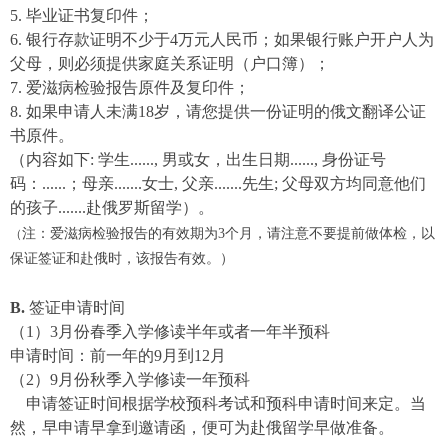
5. 毕业证书复印件；
6.
银行存款证明
不少于
4
万元人民币
；如果银行账户开户人为
父母，则必须提供家庭关系证明（户口簿）；
7.
爱滋病检验报告
原件及复印件；
8.
如果申请人未满
18岁，请
您
提供一份证明的俄文翻译公证
书原件
。
（
内容如下
: 学生......, 男或女，出生日期......, 身份证号
码：......；母亲.......女士, 父亲.......先生; 父母双方均同意他们
的孩子.......赴俄罗斯留学
）。
注：爱滋病检验报告的有效期为
3个月，请注意不要提前做体检，以
（
保证签证和赴俄时，该报告有效。
）
B.
签证申请时间
（
1）3
月
份
春季入学修读半年或者一年半预科
申请时间：前一年的
9月到12月
（
2）9
月份秋季入学修读一年预科
申请
签证
时间根据学校
预科考试和预科申请时间
来定
。当
然，
早申请早拿到邀请函，
便
可
为赴俄留学
早做准备。