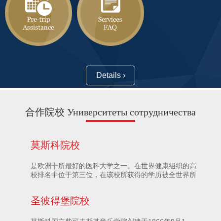
Details ›
合作院校 Университеты сотрудничества
莫斯科院校
是欧洲十所最好的医科大学之一。在世界健康组织的高
校排名中位于第三位，在该校所获得的学历被全世界所
承认。该校于1906年建校。分4个专业：医学、儿科、
生物医学和心理医学。医学和儿科学制是6年，生物医
圣彼得堡院校
学和心理医学学制为5年。