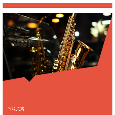
乐学院硕士文凭以上的教师，并且每年毕
Details ›
the most representative ones an
业的学生回国就业均能得到良好就业发展
（这是俄罗斯唯一拥有硕士研究生文凭学
制2年的音乐学院）。格涅辛毕业人才在
国内落地生根，如中国音乐学院、山东音
乐学院、沈阳音乐学院、上海音乐学院、
天 津音乐学院及广 州星海音乐学院 等老
师，均有格 涅辛毕业的学生。
管弦乐系