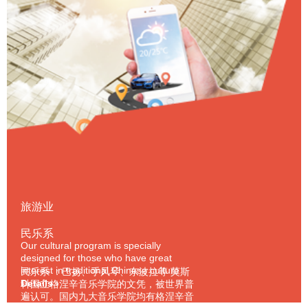
旅游业
民乐系
Our cultural program is specially
designed for those who have great
interest in traditional Chinese culture
民乐系 ：巴扬、手风琴、东波拉等 莫斯
and want to learn more about the world
Details ›
科国立格涅辛音乐学院的文凭，被世界普
around them. Out of the rich and ample
遍认可。国内九大音乐学院均有格涅辛音
Chinese culture and customs we select