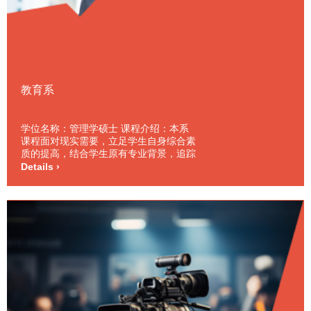
教育系
学位名称：管理学硕士 课程介绍：本系
课程面对现实需要，立足学生自身综合素
质的提高，结合学生原有专业背景，追踪
宏观与微观人力资源开发趋势，开设大量
Details ›
心理学及管理学课程，并可以根据学生的
职业生涯安排的需要，增开相应课程，调
整课时安排。此外，学生在本系还可以获
得学习法语，德语，英语的机会。