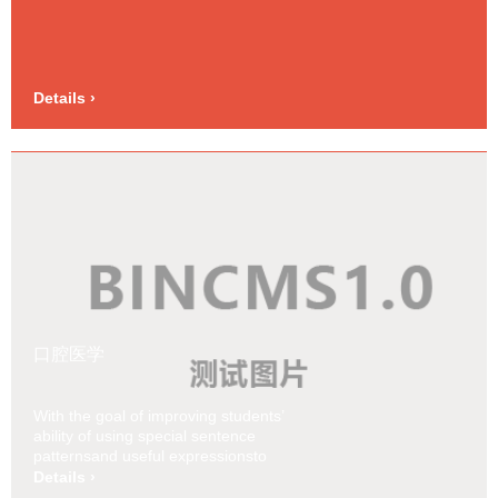
Details ›
口腔医学
With the goal of improving students’
ability of using special sentence
patternsand useful expressionsto
express their ideas, the textbook is
Details ›
compiled on the theory of topic. Chinese