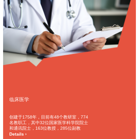
临床医学
创建于1758年，目前有48个教研室，774
名教职工，其中32位国家医学科学院院士
和通讯院士，163位教授，285位副教
授，设有内科、外科、妇产科专业。
Details ›