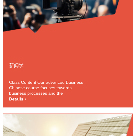
新闻学
Class Content Our advanced Business
Chinese course focuses towards
business processes and the
organizational aspects of the business
Details ›
world. Each class will introduce a set of
related business activities and outline
the relevant social and cultural backgro