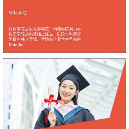
材料学院
材料学院是以化学学院、物理学院与力学
数学学院的为基础上建立，以跨学科研究
为目的独立学院。学院在培养学生坚实的
化学，数学、物理与力学基础知识的同
Details ›
时，兼顾专业理论课程与实践，并非常注
重学生的外语教育与人文科学教育，如历
史、哲学和经济等。